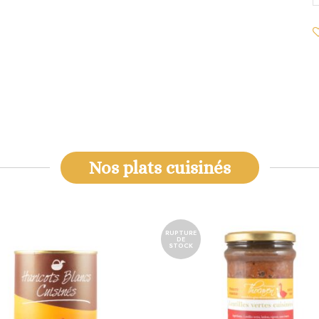
.
Nos plats cuisinés
RUPTURE
DE
STOCK