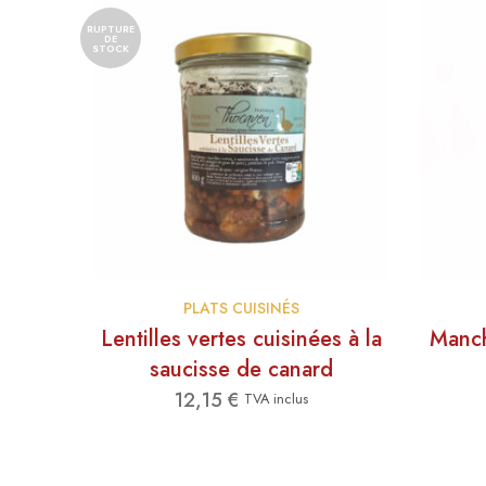
RUPTURE
DE
STOCK
PLATS CUISINÉS
Lentilles vertes cuisinées à la
Manch
saucisse de canard
12,15
€
TVA inclus