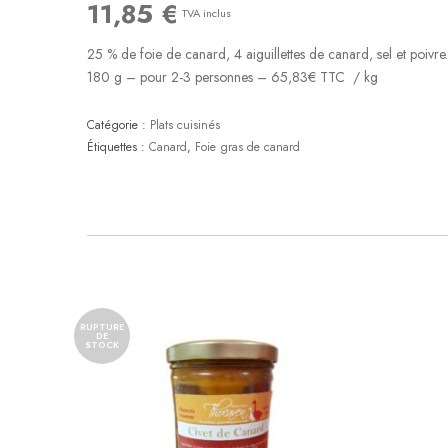
11,85
€
TVA inclus
25 % de foie de canard, 4 aiguillettes de canard, sel et poivre
180 g – pour 2-3 personnes –
65,83
€ TTC / kg
Catégorie :
Plats cuisinés
Étiquettes :
Canard
,
Foie gras de canard
RUPTURE
DE
STOCK