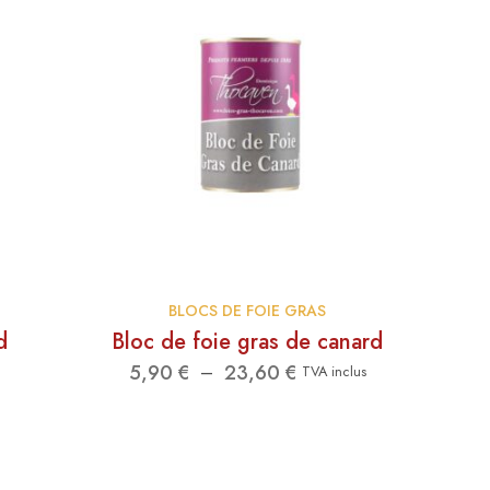
BLOCS DE FOIE GRAS
d
Bloc de foie gras de canard
Plage
5,90
€
23,60
€
–
TVA inclus
de
prix :
5,90 €
à
23,60 €