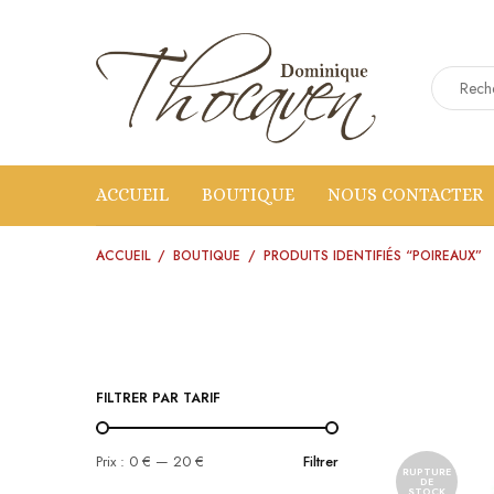
ACCUEIL
BOUTIQUE
NOUS CONTACTER
ACCUEIL
/
BOUTIQUE
/
PRODUITS IDENTIFIÉS “POIREAUX”
FILTRER PAR TARIF
Prix :
0 €
—
20 €
Filtrer
RUPTURE
DE
STOCK