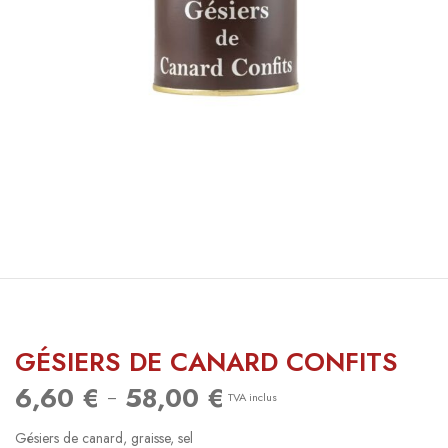
GÉSIERS DE CANARD CONFITS
6,60
€
58,00
€
Plage
–
TVA inclus
de prix :
Gésiers de canard, graisse, sel
6,60 €