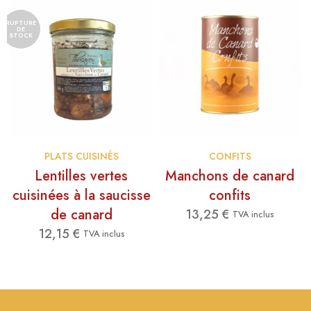
RUPTURE
DE
STOCK
PLATS CUISINÉS
CONFITS
Lentilles vertes
Manchons de canard
age
cuisinées à la saucisse
confits
e
de canard
13,25
€
x :
TVA inclus
22 €
12,15
€
TVA inclus
à
48 €