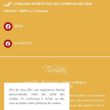
LIVRAISON OFFERTE SUR LES CONSERVES DÈS 300€
D’ACHAT ! (DPD ou Colissimo)
BRIVE
GOURDON
Accueil
Boutique
Mon compte
Mentions légales
Afin de vous offrir une expérience d'achat
personnalisée, notre site utilise des
Dans nos boutiques « Une ferme en ville » à Brive et Gourdon, vous trouverez
cookies. En continuant à utiliser ce site,
toute l’année une large gamme de produits régionaux. Des produits tels que
vous acceptez notre politique de cookies.
du fois gras, magrets, tournedos, saucisses, mais aussi des produits cuits et