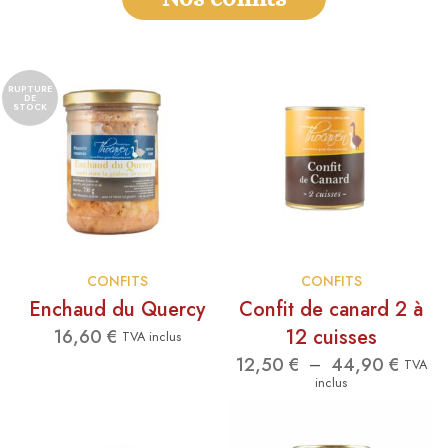
RUPTURE
DE
STOCK
CONFITS
CONFITS
Enchaud du Quercy
Confit de canard 2 à
12 cuisses
16,60
€
TVA inclus
Plage
12,50
€
44,90
€
–
TVA
de
inclus
prix :
12,50 
à
44,90 