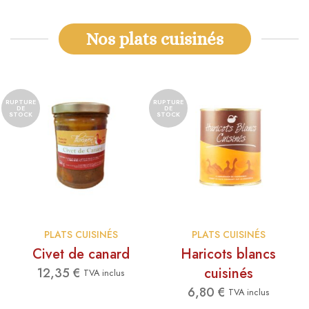
Nos plats cuisinés
RUPTURE
RUPTURE
DE
DE
STOCK
STOCK
PLATS CUISINÉS
PLATS CUISINÉS
Civet de canard
Haricots blancs
cuisinés
12,35
€
TVA inclus
6,80
€
TVA inclus