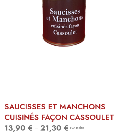
SAUCISSES ET MANCHONS
CUISINÉS FAÇON CASSOULET
13,90
€
21,30
€
Plage
–
TVA inclus