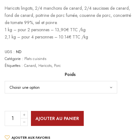
de prix :
Haricots lingots, 2/4 manchons de canard, 2/4 saucisses de canard,
13,90 €
fond de canard, poitrine de porc fumée, couenne de porc, concentré
à
de tomate 99%, sel et poivre.
21,30 €
1 kg – pour 2 personnes – 13,90€ TTC /kg
2,1 kg – pour 4 personnes – 10.14€ TTC /kg
UGS :
ND
Catégorie :
Plats cuisinés
Étiquettes :
Canard
,
Haricots
,
Porc
Poids
AJOUTER AU PANIER
AJOUTER AUX FAVORIS