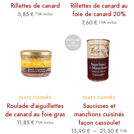
Rillettes de canard
Rillettes de canard au
foie de canard 20%
5,85
€
TVA inclus
7,60
€
TVA inclus
RUPTURE
DE
STOCK
PLATS CUISINÉS
PLATS CUISINÉS
Roulade d’aiguillettes
Saucisses et
de canard au foie gras
manchons cuisinés
façon cassoulet
11,85
€
TVA inclus
Plage
13,90
€
21,30
€
–
TVA