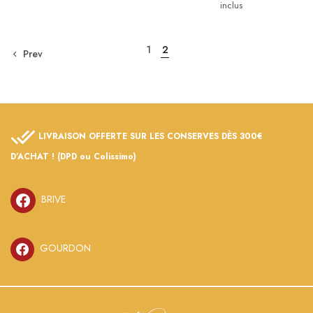
de
inclus
prix :
13,90 
à
21,30 
1
2
Prev
LIVRAISON OFFERTE SUR LES CONSERVES DÈS 300€
D’ACHAT ! (DPD ou Colissimo)
BRIVE
GOURDON