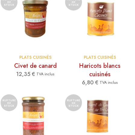
DE
DE
STOCK
STOCK
PLATS CUISINÉS
PLATS CUISINÉS
Civet de canard
Haricots blancs
cuisinés
12,35
€
TVA inclus
6,80
€
TVA inclus
RUPTURE
RUPTURE
DE
DE
STOCK
STOCK