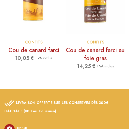
CONFITS
CONFITS
Cou de canard farci
Cou de canard farci au
foie gras
10,05
€
TVA inclus
14,25
€
TVA inclus
LIVRAISON OFFERTE SUR LES CONSERVES DÈS 300€
D’ACHAT ! (DPD ou Colissimo)
BRIVE