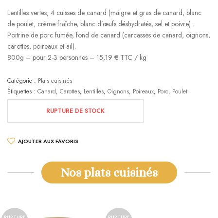
Lentilles vertes, 4 cuisses de canard (maigre et gras de canard, blanc
de poulet, crème fraîche, blanc d’œufs déshydratés, sel et poivre).
Poitrine de porc fumée, fond de canard (carcasses de canard, oignons,
carottes, poireaux et ail).
800g – pour 2-3 personnes – 15,19 € TTC / kg
Catégorie :
Plats cuisinés
Étiquettes :
Canard
,
Carottes
,
Lentilles
,
Oignons
,
Poireaux
,
Porc
,
Poulet
RUPTURE DE STOCK
AJOUTER AUX FAVORIS
Nos plats cuisinés
RUPTURE
RUPTURE